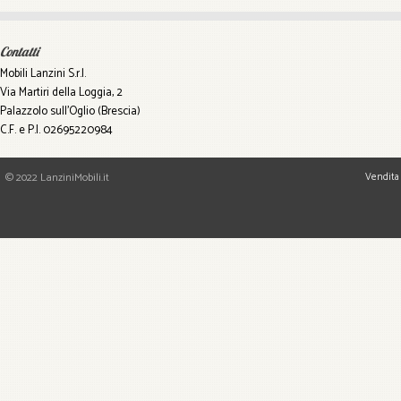
Contatti
Mobili Lanzini S.r.l.
Via Martiri della Loggia, 2
Palazzolo sull'Oglio (Brescia)
C.F. e P.I. 02695220984
© 2022 LanziniMobili.it
Vendita 